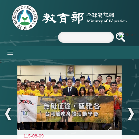
跳到主要內容區塊
mobile_menu
:::
115-08-09
11