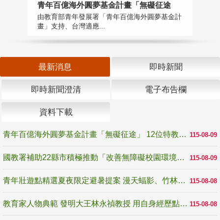
青年百億海外圓夢基金計畫「無礙征途
國
由教育部青年發展署「青年百億海外圓夢基金計
無
畫」支持、台灣適應...
是
最新消息
即時新聞
即時新聞澄清
電子布告欄
資料下載
青年百億海外圓夢基金計畫「無礙征途」 12位特教與弱勢青年勇闖西班牙 跨越感官限制見證生命蛻變
115-08-09
國教署補助22縣市積極推動「改善無障礙校園環境計畫」 打造友善、安全、無礙學習空間
115-08-09
青年壯遊點精選夏夜限定避暑提案 漫天蝠影、竹林尋蛙、茶香夜觀 邀青年暮色出發
115-08-08
教育家人物典範 發明大王林永禎教授 用自身經歷點亮學生的路
115-08-08