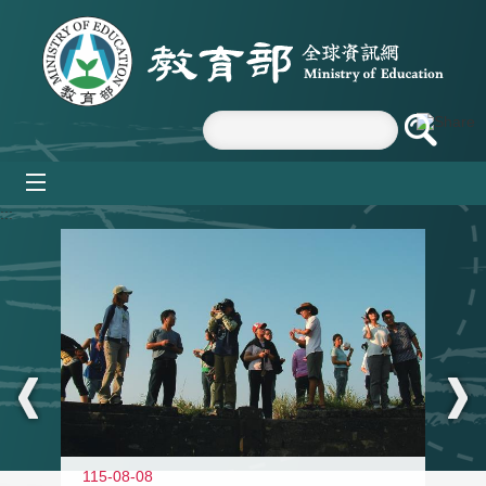
跳到主要內容區塊
mobile_menu
:::
11
115-08-08