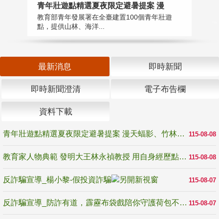
教
青年壯遊點精選夏夜限定避暑提案 漫
在
教育部青年發展署在全臺建置100個青年壯遊
譽
點，提供山林、海洋...
最新消息
即時新聞
即時新聞澄清
電子布告欄
資料下載
青年壯遊點精選夏夜限定避暑提案 漫天蝠影、竹林尋蛙、茶香夜觀 邀青年暮色出發
115-08-08
教育家人物典範 發明大王林永禎教授 用自身經歷點亮學生的路
115-08-08
反詐騙宣導_楊小黎-假投資詐騙
115-08-07
反詐騙宣導_防詐有道，霹靂布袋戲陪你守護荷包不受騙
115-08-07