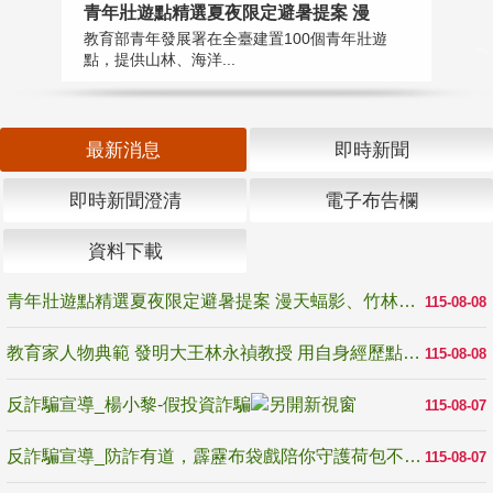
教
青年壯遊點精選夏夜限定避暑提案 漫
在
教育部青年發展署在全臺建置100個青年壯遊
譽
點，提供山林、海洋...
最新消息
即時新聞
即時新聞澄清
電子布告欄
資料下載
青年壯遊點精選夏夜限定避暑提案 漫天蝠影、竹林尋蛙、茶香夜觀 邀青年暮色出發
115-08-08
教育家人物典範 發明大王林永禎教授 用自身經歷點亮學生的路
115-08-08
反詐騙宣導_楊小黎-假投資詐騙
115-08-07
反詐騙宣導_防詐有道，霹靂布袋戲陪你守護荷包不受騙
115-08-07