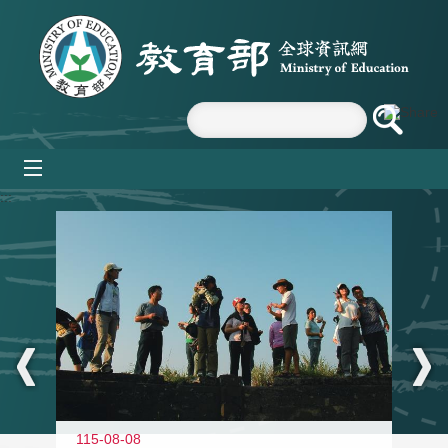
跳到主要內容區塊
mobile_menu
:::
11
115-08-08