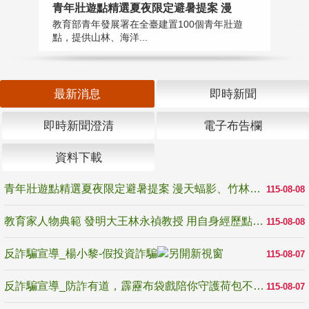
教
青年壯遊點精選夏夜限定避暑提案 漫
在
教育部青年發展署在全臺建置100個青年壯遊
譽
點，提供山林、海洋...
最新消息
即時新聞
即時新聞澄清
電子布告欄
資料下載
青年壯遊點精選夏夜限定避暑提案 漫天蝠影、竹林尋蛙、茶香夜觀 邀青年暮色出發
115-08-08
教育家人物典範 發明大王林永禎教授 用自身經歷點亮學生的路
115-08-08
反詐騙宣導_楊小黎-假投資詐騙
115-08-07
反詐騙宣導_防詐有道，霹靂布袋戲陪你守護荷包不受騙
115-08-07