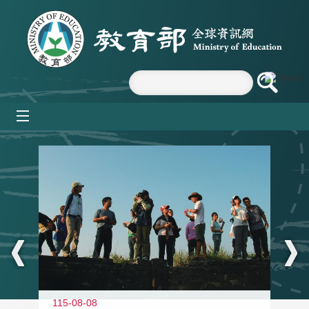
跳到主要內容區塊
mobile_menu
:::
11
115-08-08