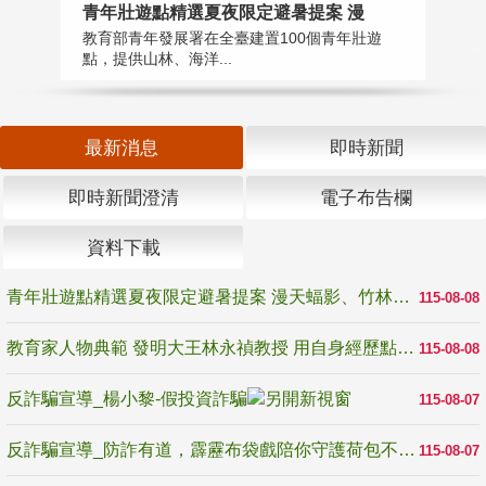
教
青年壯遊點精選夏夜限定避暑提案 漫
在
教育部青年發展署在全臺建置100個青年壯遊
譽
點，提供山林、海洋...
最新消息
即時新聞
即時新聞澄清
電子布告欄
資料下載
青年壯遊點精選夏夜限定避暑提案 漫天蝠影、竹林尋蛙、茶香夜觀 邀青年暮色出發
115-08-08
教育家人物典範 發明大王林永禎教授 用自身經歷點亮學生的路
115-08-08
反詐騙宣導_楊小黎-假投資詐騙
115-08-07
反詐騙宣導_防詐有道，霹靂布袋戲陪你守護荷包不受騙
115-08-07