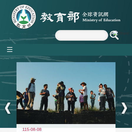
跳到主要內容區塊
mobile_menu
:::
11
115-08-08