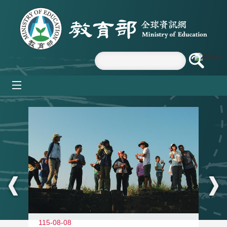
跳到主要內容區塊
mobile_menu
:::
11
115-08-08