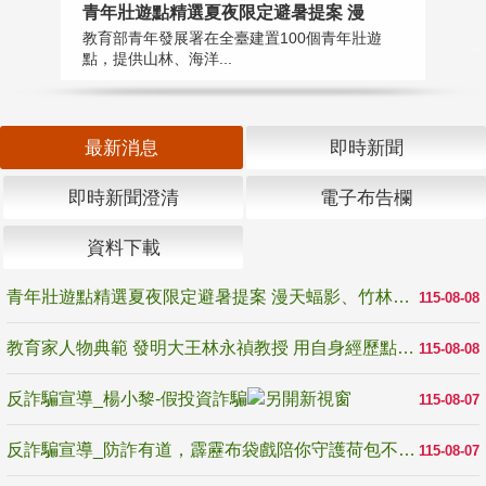
教
青年壯遊點精選夏夜限定避暑提案 漫
在
教育部青年發展署在全臺建置100個青年壯遊
譽
點，提供山林、海洋...
最新消息
即時新聞
即時新聞澄清
電子布告欄
資料下載
青年壯遊點精選夏夜限定避暑提案 漫天蝠影、竹林尋蛙、茶香夜觀 邀青年暮色出發
115-08-08
教育家人物典範 發明大王林永禎教授 用自身經歷點亮學生的路
115-08-08
反詐騙宣導_楊小黎-假投資詐騙
115-08-07
反詐騙宣導_防詐有道，霹靂布袋戲陪你守護荷包不受騙
115-08-07