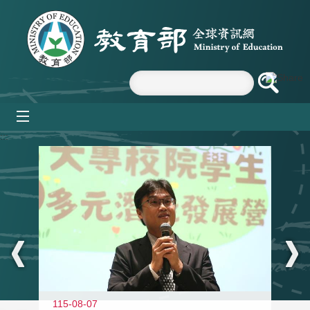
跳到主要內容區塊
mobile_menu
:::
11
115-08-07