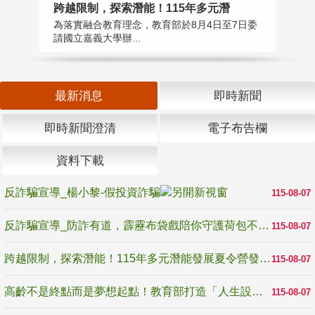
高
跨越限制，探索潛能！115年多元潛
教
為落實融合教育理念，教育部於8月4日至7日委
博
請國立嘉義大學辦...
最新消息
即時新聞
即時新聞澄清
電子布告欄
資料下載
反詐騙宣導_楊小黎-假投資詐騙
115-08-07
反詐騙宣導_防詐有道，霹靂布袋戲陪你守護荷包不受騙
115-08-07
跨越限制，探索潛能！115年多元潛能發展夏令營發掘生命無限可能
115-08-07
高齡不是終點而是夢想起點！教育部打造「人生設計夢工場」 參展第3屆高齡健康產業博覽會
115-08-07