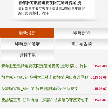
教
青年壯遊點精選夏夜限定避暑提案 漫
在
教育部青年發展署在全臺建置100個青年壯遊
譽
點，提供山林、海洋...
最新消息
即時新聞
即時新聞澄清
電子布告欄
資料下載
青年壯遊點精選夏夜限定避暑提案 漫天蝠影、竹林尋蛙、茶香夜觀 邀青年暮色出發
115-08-08
教育家人物典範 發明大王林永禎教授 用自身經歷點亮學生的路
115-08-08
反詐騙宣導_楊小黎-假投資詐騙
115-08-07
反詐騙宣導_防詐有道，霹靂布袋戲陪你守護荷包不受騙
115-08-07