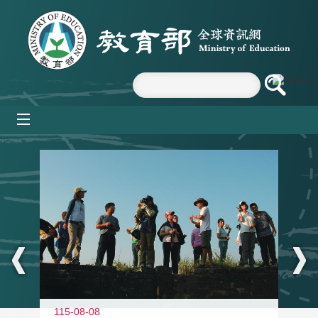
跳到主要內容區塊
mobile_menu
:::
11
115-08-08