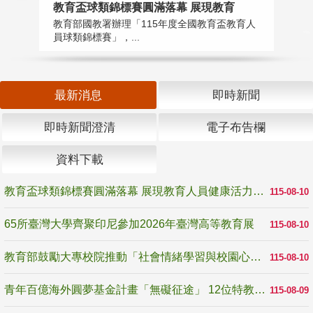
教育盃球類錦標賽圓滿落幕 展現教育
6
教育部國教署辦理「115年度全國教育盃教育人
「
員球類錦標賽」，...
首
最新消息
即時新聞
即時新聞澄清
電子布告欄
資料下載
教育盃球類錦標賽圓滿落幕 展現教育人員健康活力與團隊精神
115-08-10
65所臺灣大學齊聚印尼參加2026年臺灣高等教育展
115-08-10
教育部鼓勵大專校院推動「社會情緒學習與校園心理健康促進計畫」 培育校園「心」韌性
115-08-10
青年百億海外圓夢基金計畫「無礙征途」 12位特教與弱勢青年勇闖西班牙 跨越感官限制見證生命蛻變
115-08-09