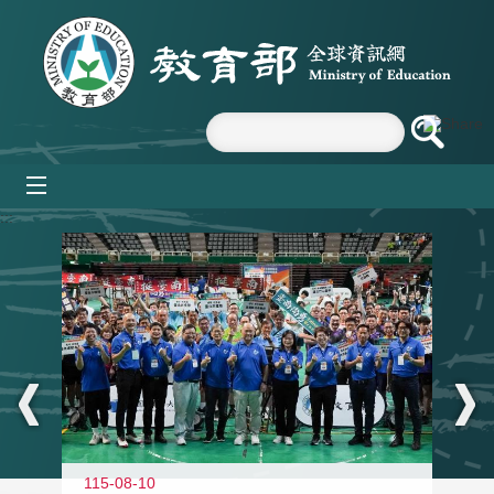
跳到主要內容區塊
mobile_menu
:::
115-08-10
11