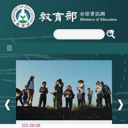
跳到主要內容區塊
mobile_menu
:::
11
115-08-08