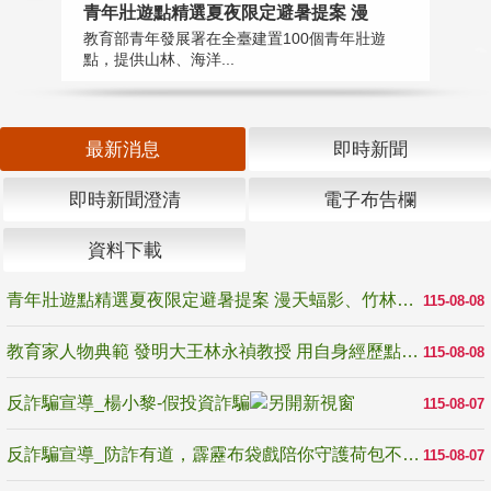
教
青年壯遊點精選夏夜限定避暑提案 漫
在
教育部青年發展署在全臺建置100個青年壯遊
譽
點，提供山林、海洋...
最新消息
即時新聞
即時新聞澄清
電子布告欄
資料下載
青年壯遊點精選夏夜限定避暑提案 漫天蝠影、竹林尋蛙、茶香夜觀 邀青年暮色出發
115-08-08
教育家人物典範 發明大王林永禎教授 用自身經歷點亮學生的路
115-08-08
反詐騙宣導_楊小黎-假投資詐騙
115-08-07
反詐騙宣導_防詐有道，霹靂布袋戲陪你守護荷包不受騙
115-08-07