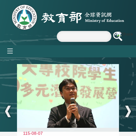
跳到主要內容區塊
mobile_menu
:::
11
115-08-07