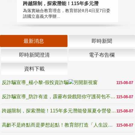
高
跨越限制，探索潛能！115年多元潛
教
為落實融合教育理念，教育部於8月4日至7日委
博
請國立嘉義大學辦...
最新消息
即時新聞
即時新聞澄清
電子布告欄
資料下載
反詐騙宣導_楊小黎-假投資詐騙
115-08-07
反詐騙宣導_防詐有道，霹靂布袋戲陪你守護荷包不受騙
115-08-07
跨越限制，探索潛能！115年多元潛能發展夏令營發掘生命無限可能
115-08-07
高齡不是終點而是夢想起點！教育部打造「人生設計夢工場」 參展第3屆高齡健康產業博覽會
115-08-07