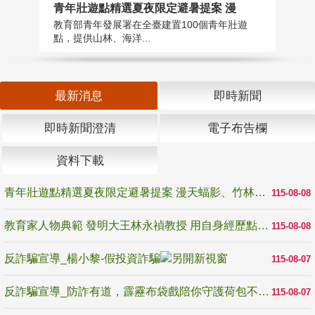
教
青年壯遊點精選夏夜限定避暑提案 漫
在
教育部青年發展署在全臺建置100個青年壯遊
譽
點，提供山林、海洋...
最新消息
即時新聞
即時新聞澄清
電子布告欄
資料下載
青年壯遊點精選夏夜限定避暑提案 漫天蝠影、竹林尋蛙、茶香夜觀 邀青年暮色出發
115-08-08
教育家人物典範 發明大王林永禎教授 用自身經歷點亮學生的路
115-08-08
反詐騙宣導_楊小黎-假投資詐騙
115-08-07
反詐騙宣導_防詐有道，霹靂布袋戲陪你守護荷包不受騙
115-08-07