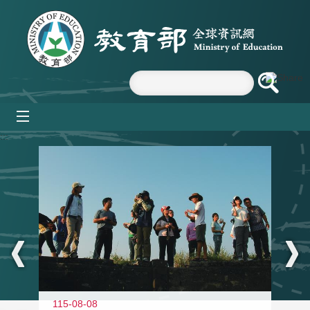
跳到主要內容區塊
mobile_menu
:::
11
115-08-08