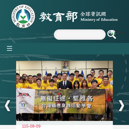
跳到主要內容區塊
mobile_menu
:::
115-08-09
11