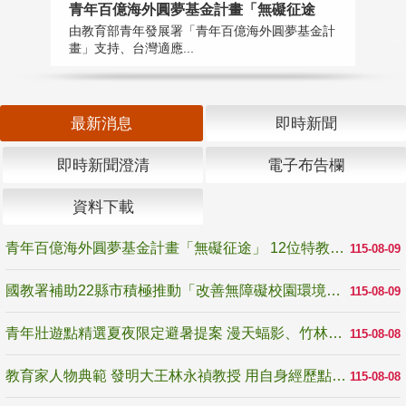
青年百億海外圓夢基金計畫「無礙征途
國
由教育部青年發展署「青年百億海外圓夢基金計
無
畫」支持、台灣適應...
是
最新消息
即時新聞
即時新聞澄清
電子布告欄
資料下載
青年百億海外圓夢基金計畫「無礙征途」 12位特教與弱勢青年勇闖西班牙 跨越感官限制見證生命蛻變
115-08-09
國教署補助22縣市積極推動「改善無障礙校園環境計畫」 打造友善、安全、無礙學習空間
115-08-09
青年壯遊點精選夏夜限定避暑提案 漫天蝠影、竹林尋蛙、茶香夜觀 邀青年暮色出發
115-08-08
教育家人物典範 發明大王林永禎教授 用自身經歷點亮學生的路
115-08-08