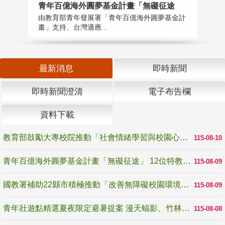
青年百億海外圓夢基金計畫「無礙征途
國
由教育部青年發展署「青年百億海外圓夢基金計
無
畫」支持、台灣適應...
是
最新消息
即時新聞
即時新聞澄清
電子布告欄
資料下載
教育部鼓勵大專校院推動「社會情緒學習與校園心理健康促進計畫」 培育校園「心」韌性
115-08-10
青年百億海外圓夢基金計畫「無礙征途」 12位特教與弱勢青年勇闖西班牙 跨越感官限制見證生命蛻變
115-08-09
國教署補助22縣市積極推動「改善無障礙校園環境計畫」 打造友善、安全、無礙學習空間
115-08-09
青年壯遊點精選夏夜限定避暑提案 漫天蝠影、竹林尋蛙、茶香夜觀 邀青年暮色出發
115-08-08