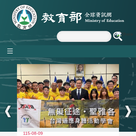
跳到主要內容區塊
mobile_menu
:::
115-08-09
11