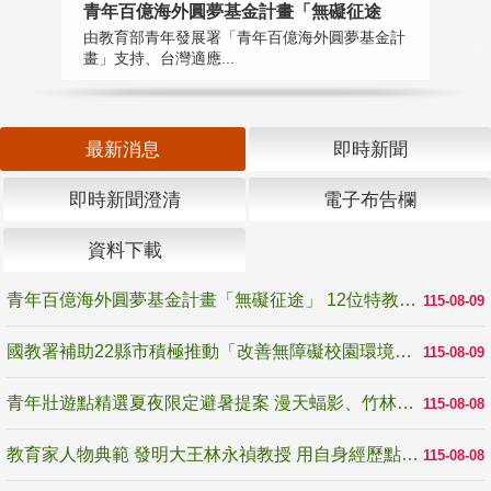
青年百億海外圓夢基金計畫「無礙征途
國
由教育部青年發展署「青年百億海外圓夢基金計
無
畫」支持、台灣適應...
是
最新消息
即時新聞
即時新聞澄清
電子布告欄
資料下載
青年百億海外圓夢基金計畫「無礙征途」 12位特教與弱勢青年勇闖西班牙 跨越感官限制見證生命蛻變
115-08-09
國教署補助22縣市積極推動「改善無障礙校園環境計畫」 打造友善、安全、無礙學習空間
115-08-09
青年壯遊點精選夏夜限定避暑提案 漫天蝠影、竹林尋蛙、茶香夜觀 邀青年暮色出發
115-08-08
教育家人物典範 發明大王林永禎教授 用自身經歷點亮學生的路
115-08-08