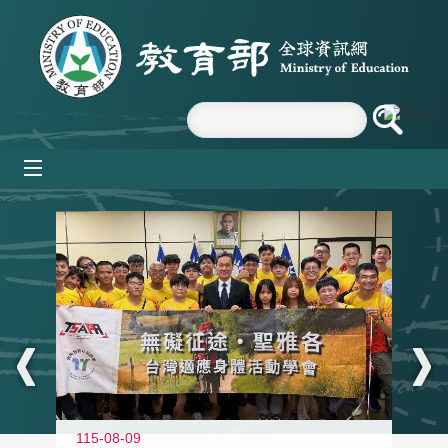
跳到主要內容區塊
mobile_menu
:::
115-08-09
11