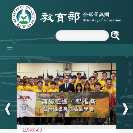
跳到主要內容區塊
mobile_menu
:::
115-08-09
11