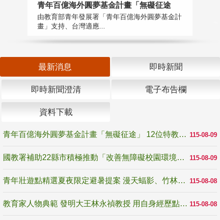
青年百億海外圓夢基金計畫「無礙征途
國
由教育部青年發展署「青年百億海外圓夢基金計
無
畫」支持、台灣適應...
是
最新消息
即時新聞
即時新聞澄清
電子布告欄
資料下載
青年百億海外圓夢基金計畫「無礙征途」 12位特教與弱勢青年勇闖西班牙 跨越感官限制見證生命蛻變
115-08-09
國教署補助22縣市積極推動「改善無障礙校園環境計畫」 打造友善、安全、無礙學習空間
115-08-09
青年壯遊點精選夏夜限定避暑提案 漫天蝠影、竹林尋蛙、茶香夜觀 邀青年暮色出發
115-08-08
教育家人物典範 發明大王林永禎教授 用自身經歷點亮學生的路
115-08-08