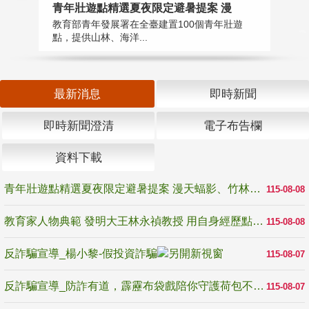
教
青年壯遊點精選夏夜限定避暑提案 漫
在
教育部青年發展署在全臺建置100個青年壯遊
譽
點，提供山林、海洋...
最新消息
即時新聞
即時新聞澄清
電子布告欄
資料下載
青年壯遊點精選夏夜限定避暑提案 漫天蝠影、竹林尋蛙、茶香夜觀 邀青年暮色出發
115-08-08
教育家人物典範 發明大王林永禎教授 用自身經歷點亮學生的路
115-08-08
反詐騙宣導_楊小黎-假投資詐騙
115-08-07
反詐騙宣導_防詐有道，霹靂布袋戲陪你守護荷包不受騙
115-08-07