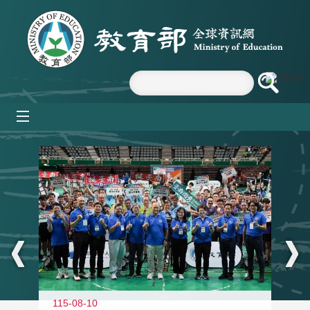
跳到主要內容區塊
mobile_menu
:::
115-08-10
11