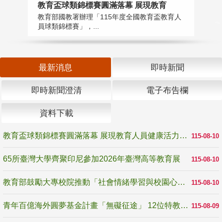
教育盃球類錦標賽圓滿落幕 展現教育
6
教育部國教署辦理「115年度全國教育盃教育人
「
員球類錦標賽」，...
首
最新消息
即時新聞
即時新聞澄清
電子布告欄
資料下載
教育盃球類錦標賽圓滿落幕 展現教育人員健康活力與團隊精神
115-08-10
65所臺灣大學齊聚印尼參加2026年臺灣高等教育展
115-08-10
教育部鼓勵大專校院推動「社會情緒學習與校園心理健康促進計畫」 培育校園「心」韌性
115-08-10
青年百億海外圓夢基金計畫「無礙征途」 12位特教與弱勢青年勇闖西班牙 跨越感官限制見證生命蛻變
115-08-09