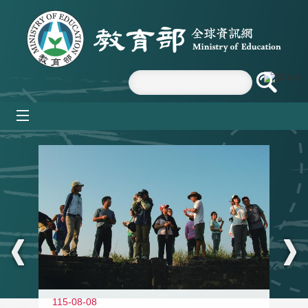
跳到主要內容區塊
mobile_menu
:::
11
115-08-08