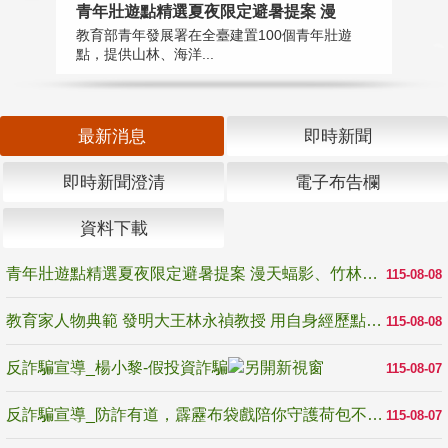
教
青年壯遊點精選夏夜限定避暑提案 漫
在
教育部青年發展署在全臺建置100個青年壯遊
譽
點，提供山林、海洋...
最新消息
即時新聞
即時新聞澄清
電子布告欄
資料下載
青年壯遊點精選夏夜限定避暑提案 漫天蝠影、竹林尋蛙、茶香夜觀 邀青年暮色出發
115-08-08
教育家人物典範 發明大王林永禎教授 用自身經歷點亮學生的路
115-08-08
反詐騙宣導_楊小黎-假投資詐騙
115-08-07
反詐騙宣導_防詐有道，霹靂布袋戲陪你守護荷包不受騙
115-08-07