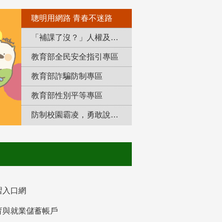
聰明用網路 青春不迷路
「補課了沒？」人權及轉型正義教育專區
教育部全民安全指引專區
教育部詐騙防制專區
教育部性別平等專區
防制校園霸凌，勇敢說出來！
習入口網
育與就業儲蓄帳戶