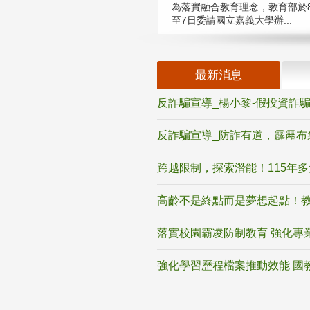
為落實融合教育理念，教育部於8
至7日委請國立嘉義大學辦...
最新消息
反詐騙宣導_楊小黎-假投資詐
反詐騙宣導_防詐有道，霹靂布
跨越限制，探索潛能！115年
高齡不是終點而是夢想起點！教
落實校園霸凌防制教育 強化專
強化學習歷程檔案推動效能 國