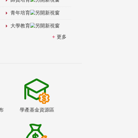
青年培育
大學教育
更多
布
學產基金資源區