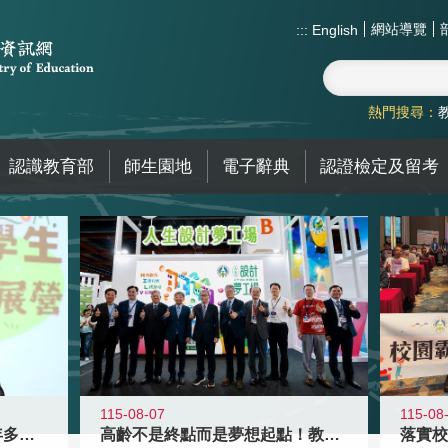
網站導覽
:::
English
熱門搜尋：
認識教育部
師生園地
電子辭典
認證檢定及留考
115-08-07
115-08
高齡不是終點而是夢想起點！教育部打
跨越限制，探索潛能！115年多元潛