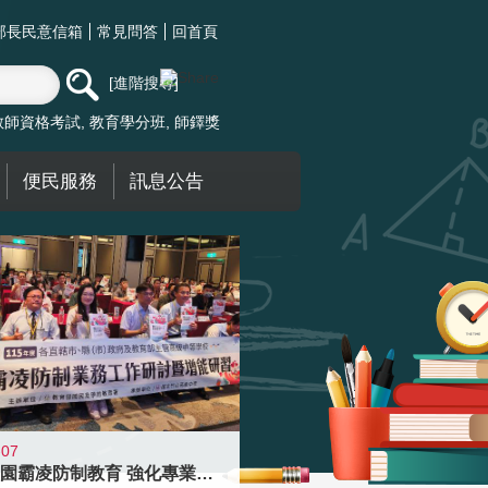
部長民意信箱
常見問答
回首頁
進階搜尋
教師資格考試
教育學分班
師鐸獎
便民服務
訊息公告
-07
落實校園霸凌防制教育 強化專業知能