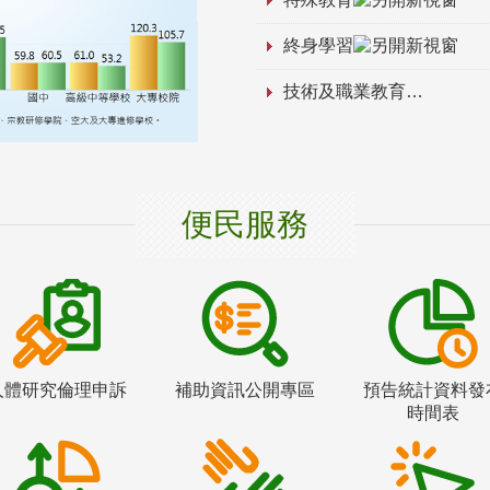
終身學習
技術及職業教育
便民服務
人體研究倫理申訴
補助資訊公開專區
預告統計資料發
時間表