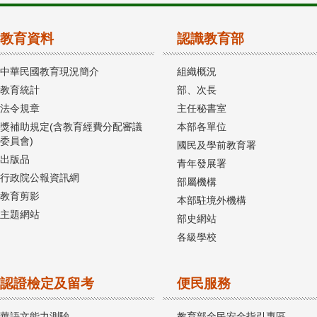
教育資料
認識教育部
中華民國教育現況簡介
組織概況
教育統計
部、次長
法令規章
主任秘書室
獎補助規定(含教育經費分配審議
本部各單位
委員會)
國民及學前教育署
出版品
青年發展署
行政院公報資訊網
部屬機構
教育剪影
本部駐境外機構
主題網站
部史網站
各級學校
認證檢定及留考
便民服務
華語文能力測驗
教育部全民安全指引專區