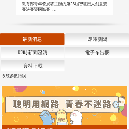
匯
教育部青年發展署主辦的第23屆智慧鐵人創意競
賽決賽暨國際賽，...
教
「
最新消息
即時新聞
即時新聞澄清
電子布告欄
資料下載
系統參數錯誤