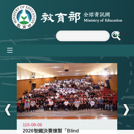
跳到主要內容區塊
mobile_menu
:::
115-08-06
2026智鐵決賽煉製「Blind
11