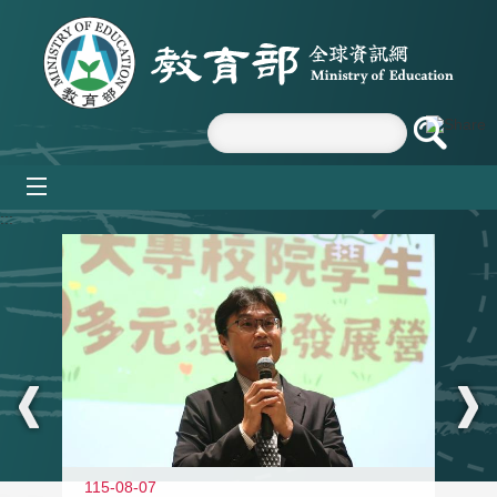
跳到主要內容區塊
mobile_menu
:::
11
115-08-07