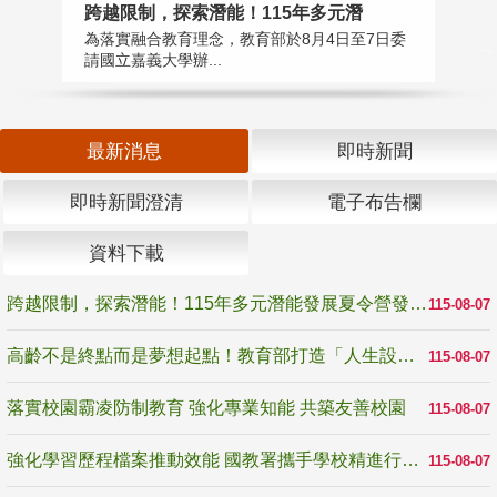
高
跨越限制，探索潛能！115年多元潛
教
為落實融合教育理念，教育部於8月4日至7日委
博
請國立嘉義大學辦...
最新消息
即時新聞
即時新聞澄清
電子布告欄
資料下載
跨越限制，探索潛能！115年多元潛能發展夏令營發掘生命無限可能
115-08-07
高齡不是終點而是夢想起點！教育部打造「人生設計夢工場」 參展第3屆高齡健康產業博覽會
115-08-07
落實校園霸凌防制教育 強化專業知能 共築友善校園
115-08-07
強化學習歷程檔案推動效能 國教署攜手學校精進行政與教學支持
115-08-07