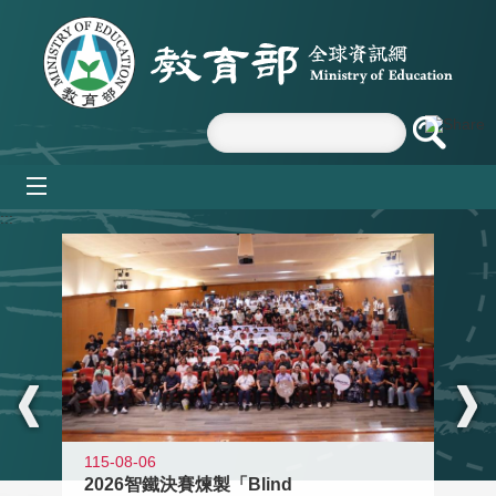
跳到主要內容區塊
mobile_menu
:::
115-08-06
2026智鐵決賽煉製「Blind
11