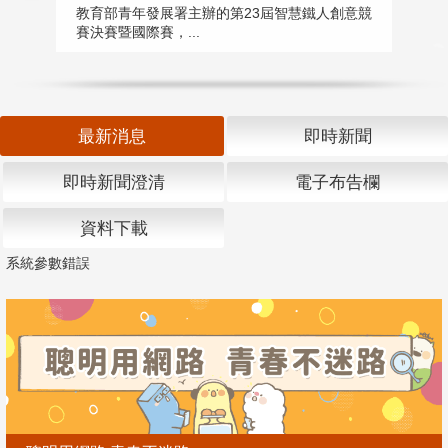
匯
教育部青年發展署主辦的第23屆智慧鐵人創意競
賽決賽暨國際賽，...
教
「
最新消息
即時新聞
即時新聞澄清
電子布告欄
資料下載
系統參數錯誤