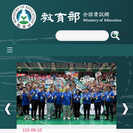
跳到主要內容區塊
mobile_menu
:::
115-08-10
11