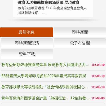
教育盃球類錦標賽圓滿落幕 展現教育
6
教育部國教署辦理「115年度全國教育盃教育人
「
員球類錦標賽」，...
首
最新消息
即時新聞
即時新聞澄清
電子布告欄
資料下載
教育盃球類錦標賽圓滿落幕 展現教育人員健康活力與團隊精神
115-08-10
65所臺灣大學齊聚印尼參加2026年臺灣高等教育展
115-08-10
教育部鼓勵大專校院推動「社會情緒學習與校園心理健康促進計畫」 培育校園「心」韌性
115-08-10
青年百億海外圓夢基金計畫「無礙征途」 12位特教與弱勢青年勇闖西班牙 跨越感官限制見證生命蛻變
115-08-09