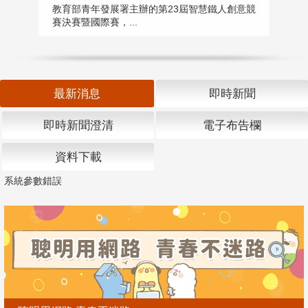
匯
教育部青年發展署主辦的第23屆智慧鐵人創意競
賽決賽暨國際賽，...
教
「
最新消息
即時新聞
即時新聞澄清
電子布告欄
資料下載
系統參數錯誤