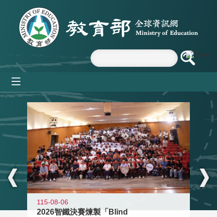
跳到主要內容區塊
mobile_menu
:::
115-08-06
2026智鐵決賽煉製「Blind
11