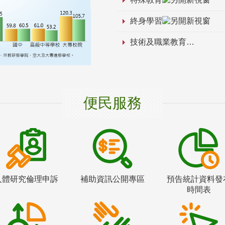
終身學習
技術及職業教育
便民服務
人體研究倫理申訴
補助資訊公開專區
預告統計資料發
時間表