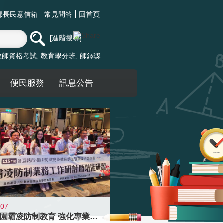
部長民意信箱
常見問答
回首頁
進階搜尋
教師資格考試
教育學分班
師鐸獎
便民服務
訊息公告
-07
落實校園霸凌防制教育 強化專業知能