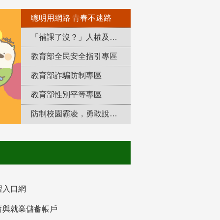
聰明用網路 青春不迷路
「補課了沒？」人權及轉型正義教育專區
教育部全民安全指引專區
教育部詐騙防制專區
教育部性別平等專區
防制校園霸凌，勇敢說出來！
習入口網
育與就業儲蓄帳戶