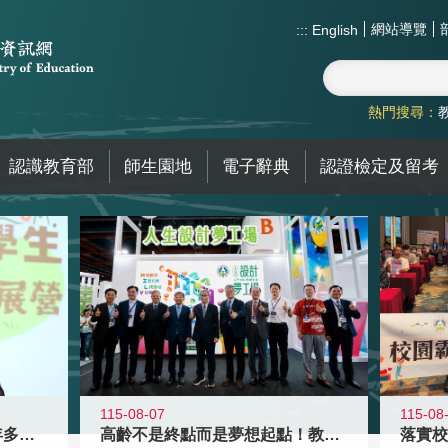
網站導覽
:::
English
熱門搜尋：
認識教育部
師生園地
電子辭典
認證檢定及留考
115-08-07
115-08
高齡不是終點而是夢想起點！教育部打
跨越限制，探索潛能！115年多元潛