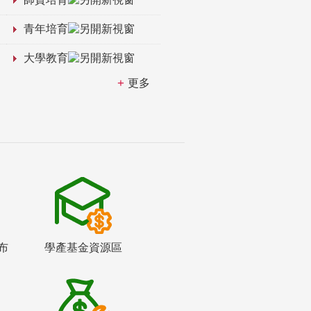
青年培育
大學教育
更多
布
學產基金資源區