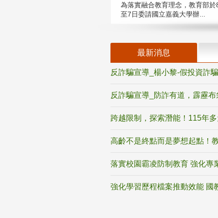
為落實融合教育理念，教育部於8
至7日委請國立嘉義大學辦...
最新消息
反詐騙宣導_楊小黎-假投資詐
反詐騙宣導_防詐有道，霹靂布
跨越限制，探索潛能！115年
高齡不是終點而是夢想起點！教
落實校園霸凌防制教育 強化專
強化學習歷程檔案推動效能 國