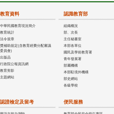
教育資料
認識教育部
中華民國教育現況簡介
組織概況
教育統計
部、次長
法令規章
主任秘書室
獎補助規定(含教育經費分配審議
本部各單位
委員會)
國民及學前教育署
出版品
青年發展署
行政院公報資訊網
部屬機構
教育剪影
本部駐境外機構
主題網站
部史網站
各級學校
認證檢定及留考
便民服務
華語文能力測驗
教育部全民安全指引專區