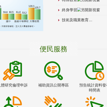
終身學習
技術及職業教育
便民服務
人體研究倫理申訴
補助資訊公開專區
預告統計資料發
時間表