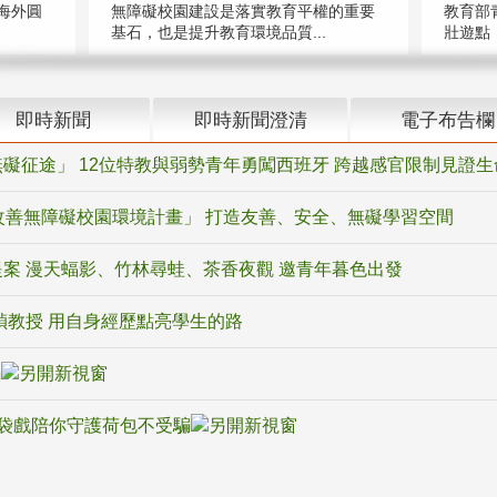
海外圓
無障礙校園建設是落實教育平權的重要
教育部
基石，也是提升教育環境品質...
壯遊點，
即時新聞
即時新聞澄清
電子布告欄
礙征途」 12位特教與弱勢青年勇闖西班牙 跨越感官限制見證生
改善無障礙校園環境計畫」 打造友善、安全、無礙學習空間
案 漫天蝠影、竹林尋蛙、茶香夜觀 邀青年暮色出發
禎教授 用自身經歷點亮學生的路
騙
袋戲陪你守護荷包不受騙