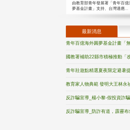
由教育部青年發展署「青年百億
夢基金計畫」支持、台灣適應...
最新消息
青年百億海外圓夢基金計畫「無
國教署補助22縣市積極推動「
青年壯遊點精選夏夜限定避暑提
教育家人物典範 發明大王林永
反詐騙宣導_楊小黎-假投資詐
反詐騙宣導_防詐有道，霹靂布