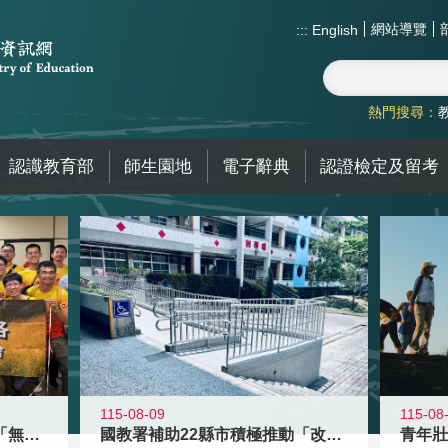
網站導覽
:::
English
熱門搜尋：
認識教育部
師生園地
電子辭典
認證檢定及留考
115-08-09
115-08
青年百億海外圓夢基金計畫「無礙征途
國教署補助22縣市積極推動「改善無