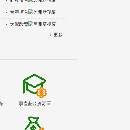
青年培育
大學教育
更多
布
學產基金資源區