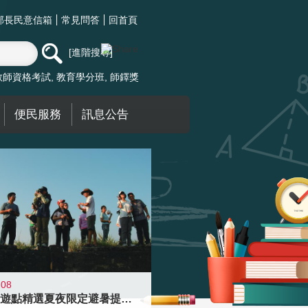
部長民意信箱
常見問答
回首頁
進階搜尋
教師資格考試
教育學分班
師鐸獎
便民服務
訊息公告
-08
青年壯遊點精選夏夜限定避暑提案 漫