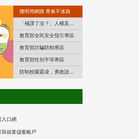
聰明用網路 青春不迷路
「補課了沒？」人權及轉型正義教育專區
教育部全民安全指引專區
教育部詐騙防制專區
教育部性別平等專區
防制校園霸凌，勇敢說出來！
習入口網
育與就業儲蓄帳戶