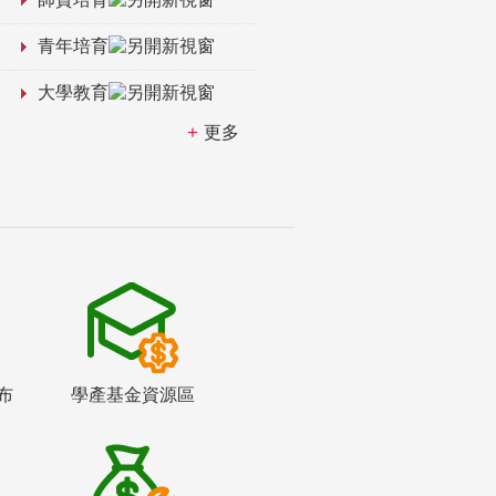
青年培育
大學教育
更多
布
學產基金資源區