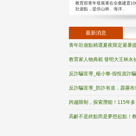
教育部青年發展署在全臺建置10
壯遊點，提供山林、海洋...
最新消息
青年壯遊點精選夏夜限定避暑提
教育家人物典範 發明大王林永
反詐騙宣導_楊小黎-假投資詐
反詐騙宣導_防詐有道，霹靂布
跨越限制，探索潛能！115年
高齡不是終點而是夢想起點！教