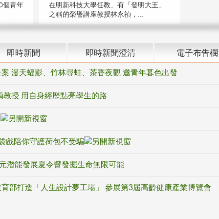
在明新科技大學任教、有「發明大王」
0個青年
之稱的榮譽講座教授林永禎，...
即時新聞
即時新聞澄清
電子布告欄
案 漫天蝠影、竹林尋蛙、茶香夜觀 邀青年暮色出發
禎教授 用自身經歷點亮學生的路
騙
袋戲陪你守護荷包不受騙
多元潛能發展夏令營發掘生命無限可能
育部打造「人生設計夢工場」 參展第3屆高齡健康產業博覽會