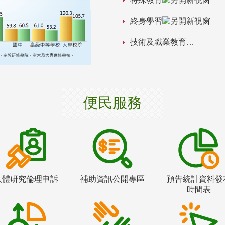
終身學習
技術及職業教育
便民服務
人體研究倫理申訴
補助資訊公開專區
預告統計資料發
時間表