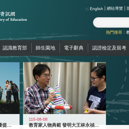
網站導覽
:::
English
熱門搜尋：
認識教育部
師生園地
電子辭典
認證檢定及留考
115-08-08
教育家人物典範 發明大王林永禎教授
青年壯遊點精選夏夜限定避暑提案 漫