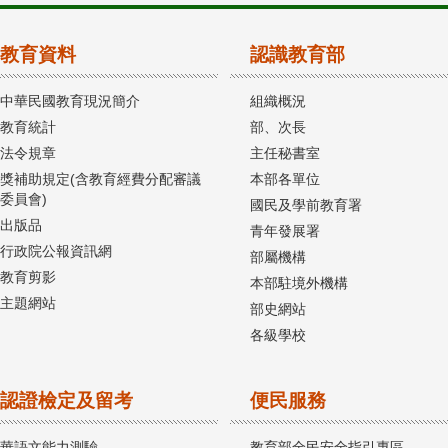
教育資料
認識教育部
中華民國教育現況簡介
組織概況
教育統計
部、次長
法令規章
主任秘書室
獎補助規定(含教育經費分配審議
本部各單位
委員會)
國民及學前教育署
出版品
青年發展署
行政院公報資訊網
部屬機構
教育剪影
本部駐境外機構
主題網站
部史網站
各級學校
認證檢定及留考
便民服務
華語文能力測驗
教育部全民安全指引專區