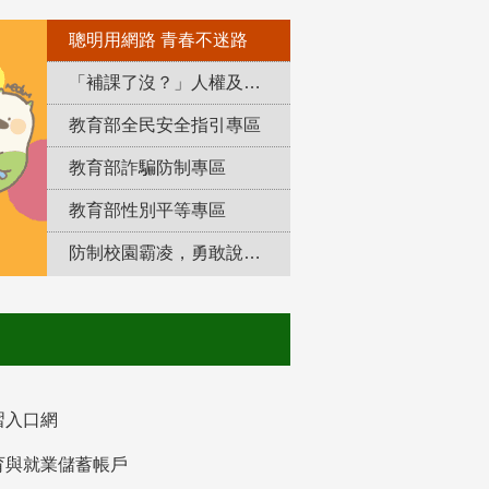
聰明用網路 青春不迷路
「補課了沒？」人權及轉型正義教育專區
教育部全民安全指引專區
教育部詐騙防制專區
教育部性別平等專區
防制校園霸凌，勇敢說出來！
習入口網
育與就業儲蓄帳戶