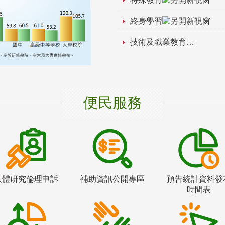
終身學習
技術及職業教育
便民服務
人體研究倫理申訴
補助資訊公開專區
預告統計資料發
時間表