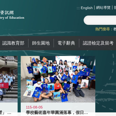
網站導覽
:::
English
熱門搜尋：
認識教育部
師生園地
電子辭典
認證檢定及留考
115-08-05
國教署「全國高中暑期研習營」 以多
學校藝術嘉年華圓滿落幕，假日學校接