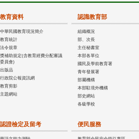
教育資料
認識教育部
中華民國教育現況簡介
組織概況
教育統計
部、次長
法令規章
主任秘書室
獎補助規定(含教育經費分配審議
本部各單位
委員會)
國民及學前教育署
出版品
青年發展署
行政院公報資訊網
部屬機構
教育剪影
本部駐境外機構
主題網站
部史網站
各級學校
認證檢定及留考
便民服務
華語文能力測驗
教育部全民安全指引專區