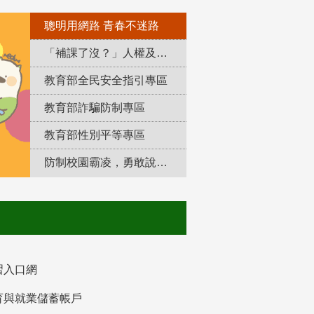
聰明用網路 青春不迷路
「補課了沒？」人權及轉型正義教育專區
教育部全民安全指引專區
教育部詐騙防制專區
教育部性別平等專區
防制校園霸凌，勇敢說出來！
習入口網
育與就業儲蓄帳戶