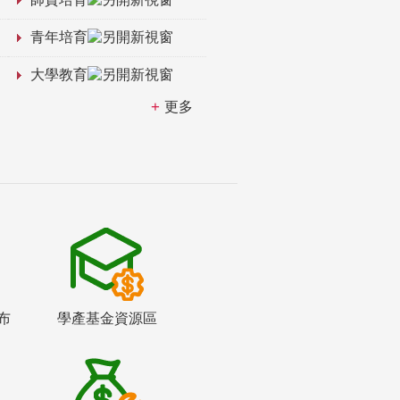
青年培育
大學教育
更多
布
學產基金資源區