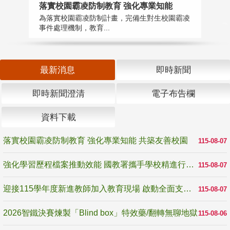
落實校園霸凌防制教育 強化專業知能
迎
為落實校園霸凌防制計畫，完備生對生校園霸凌
1
事件處理機制，教育...
數
最新消息
即時新聞
即時新聞澄清
電子布告欄
資料下載
落實校園霸凌防制教育 強化專業知能 共築友善校園
115-08-07
強化學習歷程檔案推動效能 國教署攜手學校精進行政與教學支持
115-08-07
迎接115學年度新進教師加入教育現場 啟動全面支持陪伴
115-08-07
2026智鐵決賽煉製「Blind box」特效藥/翻轉無聊地獄
115-08-06