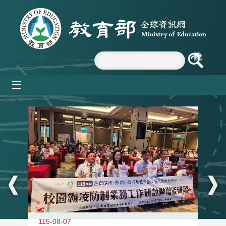
跳到主要內容區塊
mobile_menu
:::
115-08-07
11