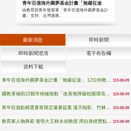
青年百億海外圓夢基金計畫「無礙征途
國
由教育部青年發展署「青年百億海外圓夢基金計
無
畫」支持、台灣適應...
是
最新消息
即時新聞
即時新聞澄清
電子布告欄
資料下載
青年百億海外圓夢基金計畫「無礙征途」 12位特教與弱勢青年勇闖西班牙 跨越感官限制見證生命蛻變
115-08-09
國教署補助22縣市積極推動「改善無障礙校園環境計畫」 打造友善、安全、無礙學習空間
115-08-09
青年壯遊點精選夏夜限定避暑提案 漫天蝠影、竹林尋蛙、茶香夜觀 邀青年暮色出發
115-08-08
教育家人物典範 發明大王林永禎教授 用自身經歷點亮學生的路
115-08-08