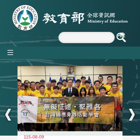
跳到主要內容區塊
mobile_menu
:::
115-08-09
11