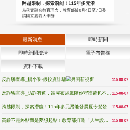
高
跨越限制，探索潛能！115年多元潛
教
為落實融合教育理念，教育部於8月4日至7日委
博
請國立嘉義大學辦...
最新消息
即時新聞
即時新聞澄清
電子布告欄
資料下載
反詐騙宣導_楊小黎-假投資詐騙
115-08-07
反詐騙宣導_防詐有道，霹靂布袋戲陪你守護荷包不受騙
115-08-07
跨越限制，探索潛能！115年多元潛能發展夏令營發掘生命無限可能
115-08-07
高齡不是終點而是夢想起點！教育部打造「人生設計夢工場」 參展第3屆高齡健康產業博覽會
115-08-07