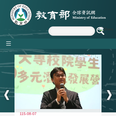
跳到主要內容區塊
mobile_menu
:::
11
115-08-07