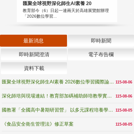
匯聚全球視野深化師生AI素養 20
國
教育部今（6）日起一連兩天於高雄展覽館辦理
教
「2026數位學習...
中
最新消息
即時新聞
即時新聞澄清
電子布告欄
資料下載
匯聚全球視野深化師生AI素養 2026數位學習國際論壇高雄登場
115-08-06
深化師培與現場連結！教育部加碼補助師培教學實踐研究 10月師培國際研討會交流教學實踐經驗
115-08-06
國教署「全國高中暑期研習營」 以多元課程培養學生瞭解誠信專業與倫理價值
115-08-05
《食品安全衛生管理法》修正草案
115-08-05