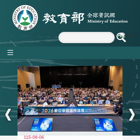
跳到主要內容區塊
mobile_menu
:::
115-08-06
11