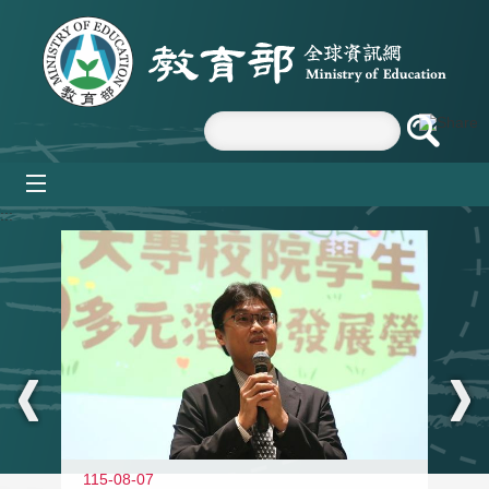
跳到主要內容區塊
mobile_menu
:::
11
115-08-07