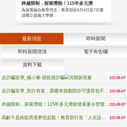
高
跨越限制，探索潛能！115年多元潛
教
為落實融合教育理念，教育部於8月4日至7日委
博
請國立嘉義大學辦...
最新消息
即時新聞
即時新聞澄清
電子布告欄
資料下載
反詐騙宣導_楊小黎-假投資詐騙
115-08-07
反詐騙宣導_防詐有道，霹靂布袋戲陪你守護荷包不受騙
115-08-07
跨越限制，探索潛能！115年多元潛能發展夏令營發掘生命無限可能
115-08-07
高齡不是終點而是夢想起點！教育部打造「人生設計夢工場」 參展第3屆高齡健康產業博覽會
115-08-07