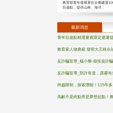
教育部青年發展署在全臺建置10
壯遊點，提供山林、海洋...
最新消息
青年壯遊點精選夏夜限定避暑提
教育家人物典範 發明大王林永
反詐騙宣導_楊小黎-假投資詐
反詐騙宣導_防詐有道，霹靂布
跨越限制，探索潛能！115年
高齡不是終點而是夢想起點！教