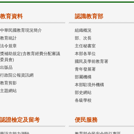
教育資料
認識教育部
中華民國教育現況簡介
組織概況
教育統計
部、次長
法令規章
主任秘書室
獎補助規定(含教育經費分配審議
本部各單位
委員會)
國民及學前教育署
出版品
青年發展署
行政院公報資訊網
部屬機構
教育剪影
本部駐境外機構
主題網站
部史網站
各級學校
認證檢定及留考
便民服務
華語文能力測驗
教育部全民安全指引專區