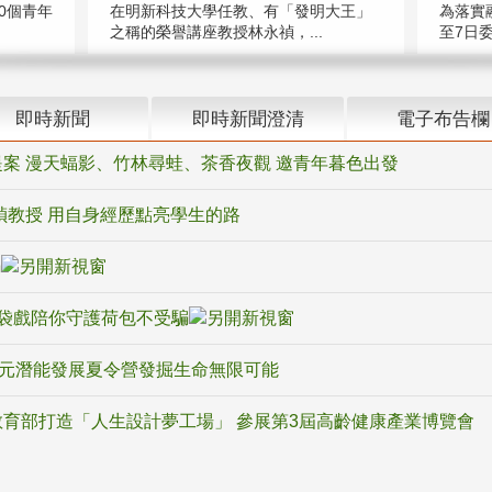
在明新科技大學任教、有「發明大王」
0個青年
為落實
之稱的榮譽講座教授林永禎，...
至7日委
即時新聞
即時新聞澄清
電子布告欄
案 漫天蝠影、竹林尋蛙、茶香夜觀 邀青年暮色出發
禎教授 用自身經歷點亮學生的路
騙
袋戲陪你守護荷包不受騙
多元潛能發展夏令營發掘生命無限可能
育部打造「人生設計夢工場」 參展第3屆高齡健康產業博覽會