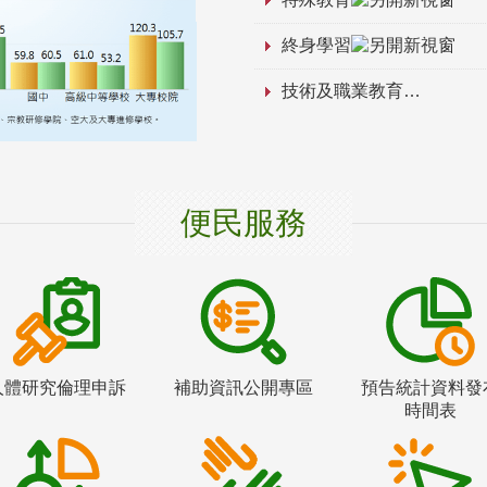
終身學習
技術及職業教育
便民服務
人體研究倫理申訴
補助資訊公開專區
預告統計資料發
時間表