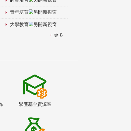
青年培育
大學教育
更多
布
學產基金資源區