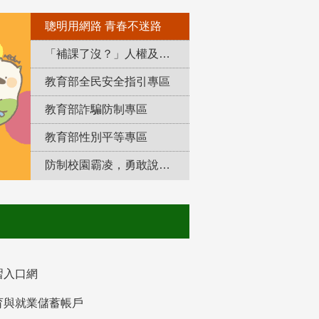
聰明用網路 青春不迷路
「補課了沒？」人權及轉型正義教育專區
教育部全民安全指引專區
教育部詐騙防制專區
教育部性別平等專區
防制校園霸凌，勇敢說出來！
習入口網
育與就業儲蓄帳戶