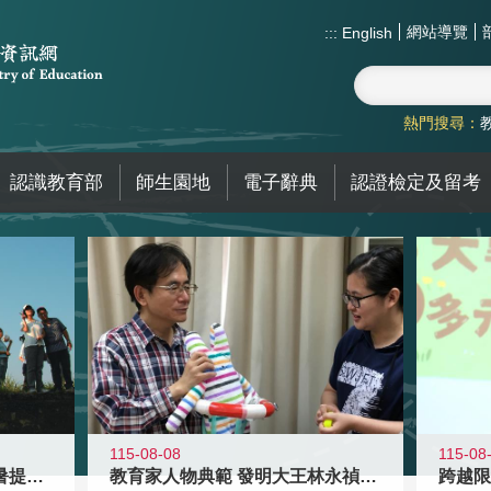
網站導覽
:::
English
熱門搜尋：
認識教育部
師生園地
電子辭典
認證檢定及留考
115-08-08
115-08
教育家人物典範 發明大王林永禎教授
青年壯遊點精選夏夜限定避暑提案 漫