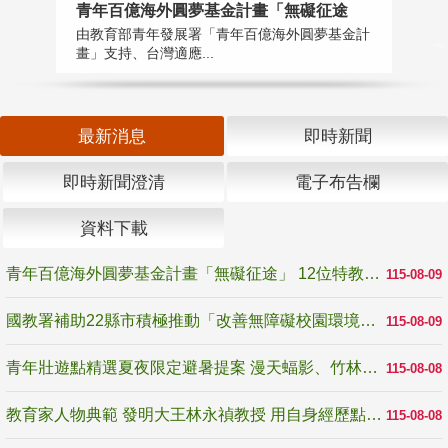
青年百億海外圓夢基金計畫「無礙征途
國
由教育部青年發展署「青年百億海外圓夢基金計
無
畫」支持、台灣適應...
是
最新消息
即時新聞
即時新聞澄清
電子布告欄
資料下載
青年百億海外圓夢基金計畫「無礙征途」 12位特教與弱勢青年勇闖西班牙 跨越感官限制見證生命蛻變
115-08-09
國教署補助22縣市積極推動「改善無障礙校園環境計畫」 打造友善、安全、無礙學習空間
115-08-09
青年壯遊點精選夏夜限定避暑提案 漫天蝠影、竹林尋蛙、茶香夜觀 邀青年暮色出發
115-08-08
教育家人物典範 發明大王林永禎教授 用自身經歷點亮學生的路
115-08-08