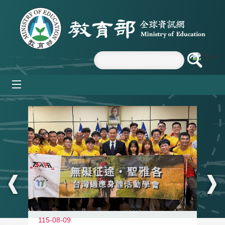
跳到主要內容區塊
mobile_menu
:::
115-08-09
11