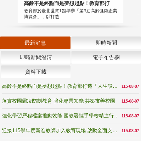
高齡不是終點而是夢想起點！教育部打
落
教育部於臺北世貿1館舉辦「第3屆高齡健康產業
為
博覽會」，以打造...
事
最新消息
即時新聞
即時新聞澄清
電子布告欄
資料下載
高齡不是終點而是夢想起點！教育部打造「人生設計夢工場」 參展第3屆高齡健康產業博覽會
115-08-07
落實校園霸凌防制教育 強化專業知能 共築友善校園
115-08-07
強化學習歷程檔案推動效能 國教署攜手學校精進行政與教學支持
115-08-07
迎接115學年度新進教師加入教育現場 啟動全面支持陪伴
115-08-07