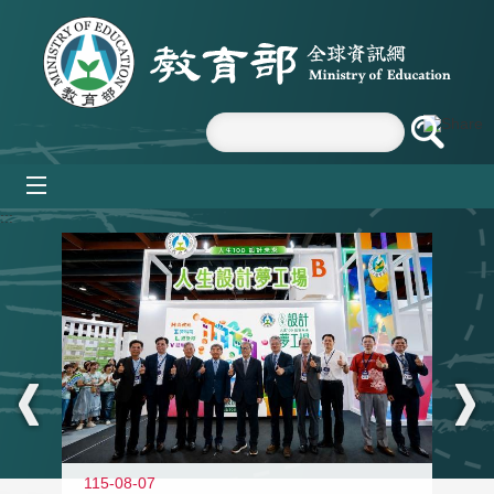
跳到主要內容區塊
mobile_menu
:::
115-08-07
11