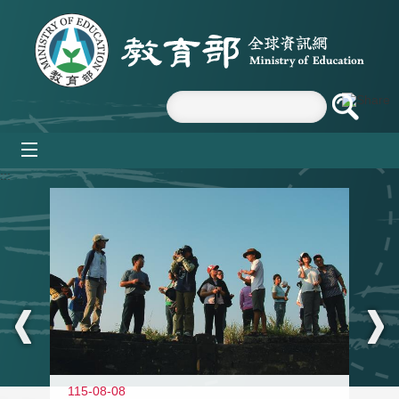
跳到主要內容區塊
mobile_menu
:::
11
115-08-08