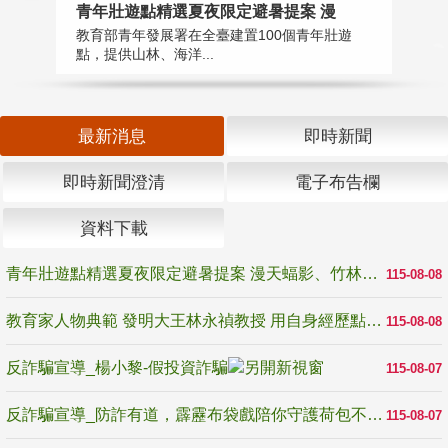
教
青年壯遊點精選夏夜限定避暑提案 漫
在
教育部青年發展署在全臺建置100個青年壯遊
譽
點，提供山林、海洋...
最新消息
即時新聞
即時新聞澄清
電子布告欄
資料下載
青年壯遊點精選夏夜限定避暑提案 漫天蝠影、竹林尋蛙、茶香夜觀 邀青年暮色出發
115-08-08
教育家人物典範 發明大王林永禎教授 用自身經歷點亮學生的路
115-08-08
反詐騙宣導_楊小黎-假投資詐騙
115-08-07
反詐騙宣導_防詐有道，霹靂布袋戲陪你守護荷包不受騙
115-08-07