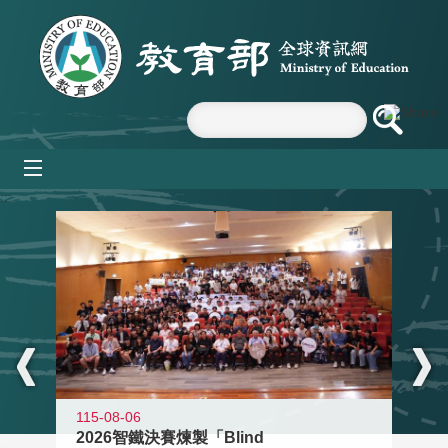
跳到主要內容區塊
mobile_menu
:::
115-08-06
2026智鐵決賽煉製「Blind
11