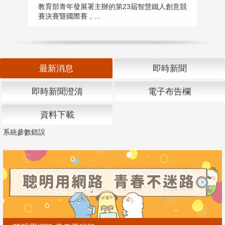
匯
教育部青年發展署主辦的第23屆智慧鐵人創意競
賽決賽暨國際賽，...
教
「
最新消息
即時新聞
即時新聞澄清
電子布告欄
資料下載
系統參數錯誤