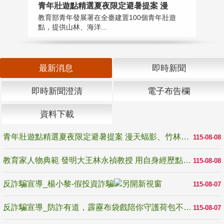
教
青年壯遊點精選夏夜限定避暑提案 漫
在
教育部青年發展署在全臺建置100個青年壯遊
譽
點，提供山林、海洋...
最新消息
即時新聞
即時新聞澄清
電子布告欄
資料下載
青年壯遊點精選夏夜限定避暑提案 漫天蝠影、竹林尋蛙、茶香夜觀 邀青年暮色出發
115-08-08
教育家人物典範 發明大王林永禎教授 用自身經歷點亮學生的路
115-08-08
反詐騙宣導_楊小黎-假投資詐騙
115-08-07
反詐騙宣導_防詐有道，霹靂布袋戲陪你守護荷包不受騙
115-08-07