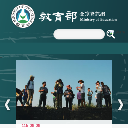
跳到主要內容區塊
mobile_menu
:::
11
115-08-08