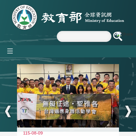
跳到主要內容區塊
mobile_menu
:::
115-08-09
11