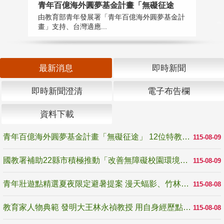
青年百億海外圓夢基金計畫「無礙征途
國
由教育部青年發展署「青年百億海外圓夢基金計
無
畫」支持、台灣適應...
是
最新消息
即時新聞
即時新聞澄清
電子布告欄
資料下載
青年百億海外圓夢基金計畫「無礙征途」 12位特教與弱勢青年勇闖西班牙 跨越感官限制見證生命蛻變
115-08-09
國教署補助22縣市積極推動「改善無障礙校園環境計畫」 打造友善、安全、無礙學習空間
115-08-09
青年壯遊點精選夏夜限定避暑提案 漫天蝠影、竹林尋蛙、茶香夜觀 邀青年暮色出發
115-08-08
教育家人物典範 發明大王林永禎教授 用自身經歷點亮學生的路
115-08-08