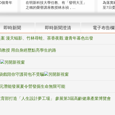
在明新科技大學任教、有「發明大王」
0個青年
為落實
之稱的榮譽講座教授林永禎，...
至7日委
即時新聞
即時新聞澄清
電子布告欄
案 漫天蝠影、竹林尋蛙、茶香夜觀 邀青年暮色出發
禎教授 用自身經歷點亮學生的路
騙
袋戲陪你守護荷包不受騙
多元潛能發展夏令營發掘生命無限可能
育部打造「人生設計夢工場」 參展第3屆高齡健康產業博覽會