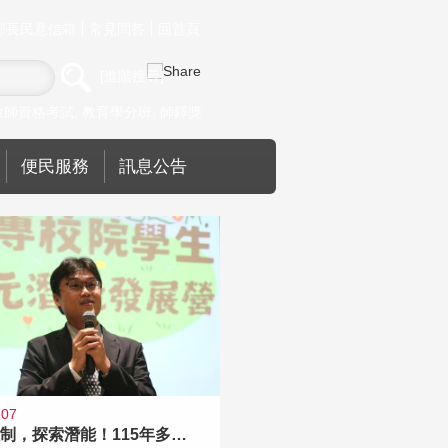
部長民意信箱
常見問答
回首頁
進階搜尋
教師資格考試
教育學分班
師鐸獎
便民服務
訊息公告
-07
跨越限制，探索潛能！115年多元潛