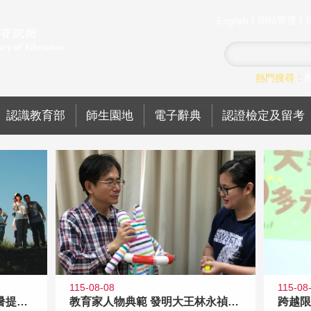
網站導覽
:::
English
熱門搜尋：
認識教育部
師生園地
電子辭典
認證檢定及留考
115-08-08
115-08
教育家人物典範 發明大王林永禎教授
青年壯遊點精選夏夜限定避暑提案 漫