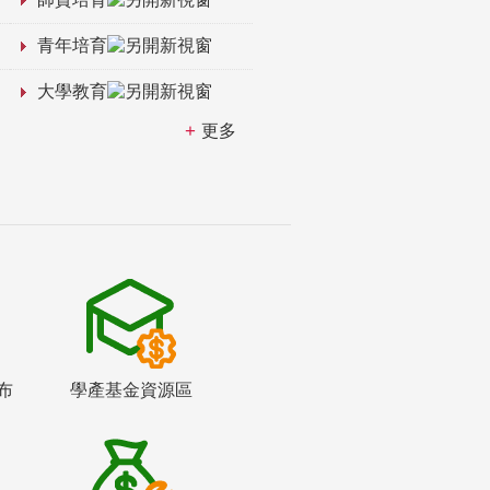
青年培育
大學教育
更多
布
學產基金資源區