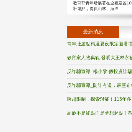
教育部青年發展署在全臺建置10
壯遊點，提供山林、海洋...
最新消息
青年壯遊點精選夏夜限定避暑提
教育家人物典範 發明大王林永
反詐騙宣導_楊小黎-假投資詐
反詐騙宣導_防詐有道，霹靂布
跨越限制，探索潛能！115年
高齡不是終點而是夢想起點！教