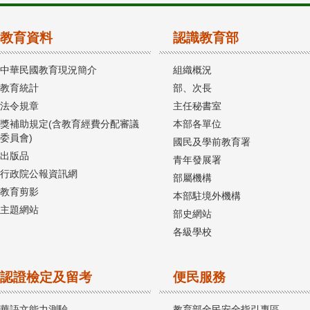
教育資料
認識教育部
中華民國教育現況簡介
組織概況
教育統計
部、次長
法令規章
主任秘書室
獎補助規定(含教育經費分配審議
本部各單位
委員會)
國民及學前教育署
出版品
青年發展署
行政院公報資訊網
部屬機構
教育剪影
本部駐境外機構
主題網站
部史網站
各級學校
認證檢定及留考
便民服務
華語文能力測驗
教育部全民安全指引專區