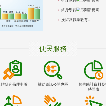
終身學習
技術及職業教育
便民服務
人體研究倫理申訴
補助資訊公開專區
預告統計資料發
時間表