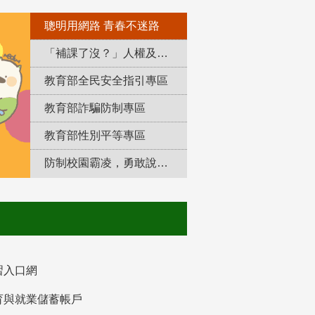
聰明用網路 青春不迷路
「補課了沒？」人權及轉型正義教育專區
教育部全民安全指引專區
教育部詐騙防制專區
教育部性別平等專區
防制校園霸凌，勇敢說出來！
習入口網
育與就業儲蓄帳戶