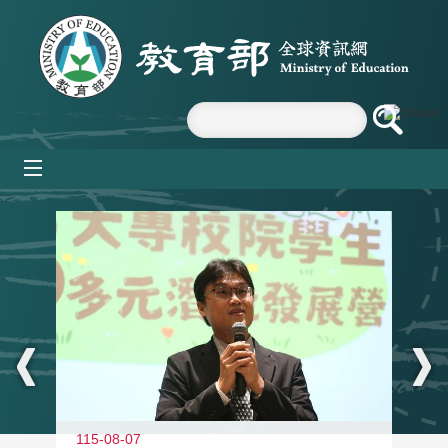
跳到主要內容區塊
mobile_menu
:::
11
115-08-07