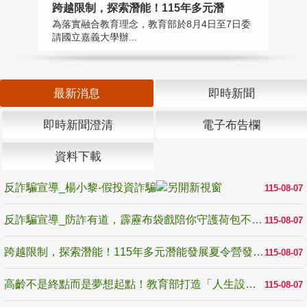
高
跨越限制，探索潛能！115年多元潛
教
為落實融合教育理念，教育部於8月4日至7日委
博
請國立嘉義大學辦...
最新消息
即時新聞
即時新聞澄清
電子布告欄
資料下載
反詐騙宣導_楊小黎-假投資詐騙
115-08-07
反詐騙宣導_防詐有道，霹靂布袋戲陪你守護荷包不受騙
115-08-07
跨越限制，探索潛能！115年多元潛能發展夏令營發掘生命無限可能
115-08-07
高齡不是終點而是夢想起點！教育部打造「人生設計夢工場」 參展第3屆高齡健康產業博覽會
115-08-07