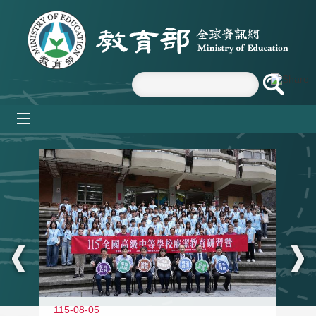
跳到主要內容區塊
mobile_menu
:::
115-08-05
11