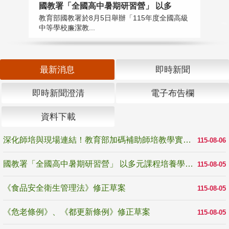
國教署「全國高中暑期研習營」 以多
學
教育部國教署於8月5日舉辦「115年度全國高級
教
中等學校廉潔教...
「
最新消息
即時新聞
即時新聞澄清
電子布告欄
資料下載
深化師培與現場連結！教育部加碼補助師培教學實踐研究 10月師培國際研討會交流教學實踐經驗
115-08-06
國教署「全國高中暑期研習營」 以多元課程培養學生瞭解誠信專業與倫理價值
115-08-05
《食品安全衛生管理法》修正草案
115-08-05
《危老條例》、《都更新條例》修正草案
115-08-05