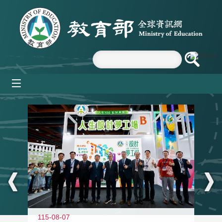
跳到主要內容區塊
mobile_menu
:::
115-08-07
11