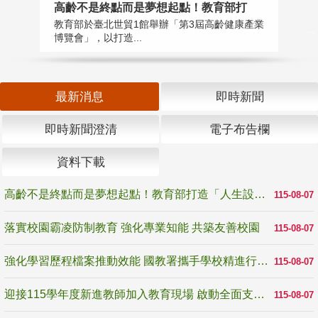
高齡不是終點而是夢想起點！教育部打
落
教育部於臺北世貿1館舉辦「第3屆高齡健康產業
為
博覽會」，以打造...
事
最新消息
即時新聞
即時新聞澄清
電子布告欄
資料下載
高齡不是終點而是夢想起點！教育部打造「人生設計夢工場」 參展第3屆高齡健康產業博覽會
115-08-07
落實校園霸凌防制教育 強化專業知能 共築友善校園
115-08-07
強化學習歷程檔案推動效能 國教署攜手學校精進行政與教學支持
115-08-07
迎接115學年度新進教師加入教育現場 啟動全面支持陪伴
115-08-07