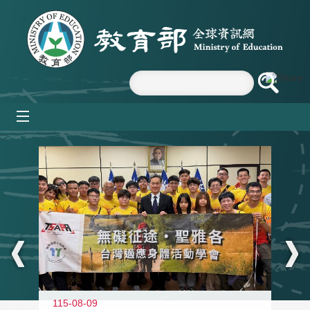
跳到主要內容區塊
mobile_menu
:::
115-08-09
11