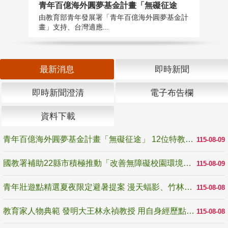
青年百億海外圓夢基金計畫「無礙征途
國
由教育部青年發展署「青年百億海外圓夢基金計
無
畫」支持、台灣適應...
是
最新消息
即時新聞
即時新聞澄清
電子布告欄
資料下載
青年百億海外圓夢基金計畫「無礙征途」 12位特教與弱勢青年勇闖西班牙 跨越感官限制見證生命蛻變
115-08-09
國教署補助22縣市積極推動「改善無障礙校園環境計畫」 打造友善、安全、無礙學習空間
115-08-09
青年壯遊點精選夏夜限定避暑提案 漫天蝠影、竹林尋蛙、茶香夜觀 邀青年暮色出發
115-08-08
教育家人物典範 發明大王林永禎教授 用自身經歷點亮學生的路
115-08-08