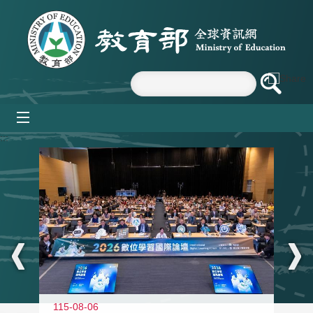
跳到主要內容區塊
mobile_menu
:::
115-08-06
11