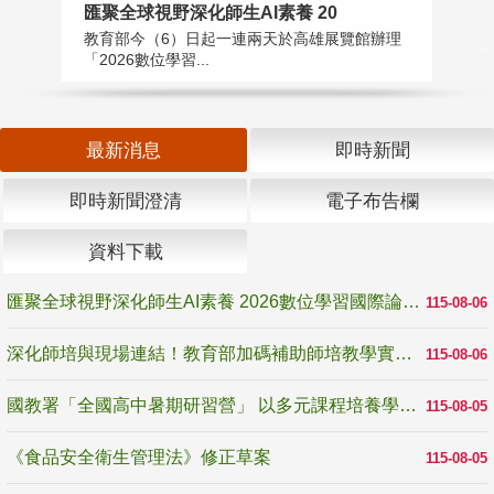
匯聚全球視野深化師生AI素養 20
國
教育部今（6）日起一連兩天於高雄展覽館辦理
教
「2026數位學習...
中
最新消息
即時新聞
即時新聞澄清
電子布告欄
資料下載
匯聚全球視野深化師生AI素養 2026數位學習國際論壇高雄登場
115-08-06
深化師培與現場連結！教育部加碼補助師培教學實踐研究 10月師培國際研討會交流教學實踐經驗
115-08-06
國教署「全國高中暑期研習營」 以多元課程培養學生瞭解誠信專業與倫理價值
115-08-05
《食品安全衛生管理法》修正草案
115-08-05