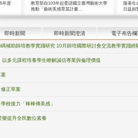
5年度
教育部自103年起委請國立臺灣藝術大學
隨著生
推動「藝術美感育苗計畫...
日益頻繁
即時新聞
即時新聞澄清
電子布告欄
碼補助師培教學實踐研究 10月師培國際研討會交流教學實踐經
 以多元課程培養學生瞭解誠信專業與倫理價值
草案
》修正草案
日學校接力「棒棒傳美感」
於樂提升全民數位素養