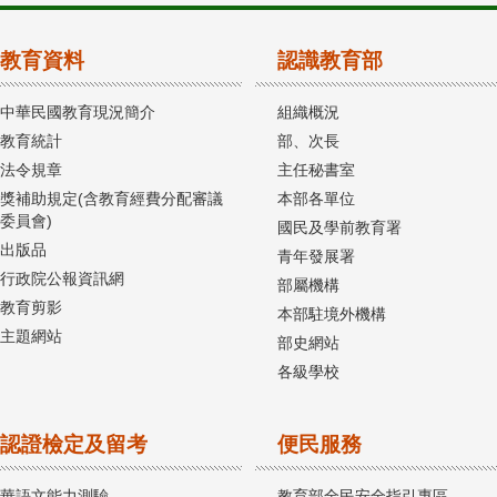
教育資料
認識教育部
中華民國教育現況簡介
組織概況
教育統計
部、次長
法令規章
主任秘書室
獎補助規定(含教育經費分配審議
本部各單位
委員會)
國民及學前教育署
出版品
青年發展署
行政院公報資訊網
部屬機構
教育剪影
本部駐境外機構
主題網站
部史網站
各級學校
認證檢定及留考
便民服務
華語文能力測驗
教育部全民安全指引專區