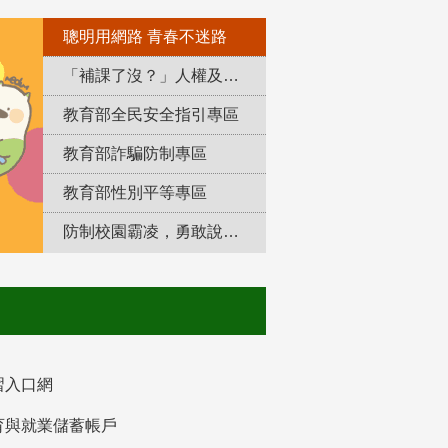
聰明用網路 青春不迷路
「補課了沒？」人權及轉型正義教育專區
教育部全民安全指引專區
教育部詐騙防制專區
教育部性別平等專區
防制校園霸凌，勇敢說出來！
習入口網
育與就業儲蓄帳戶