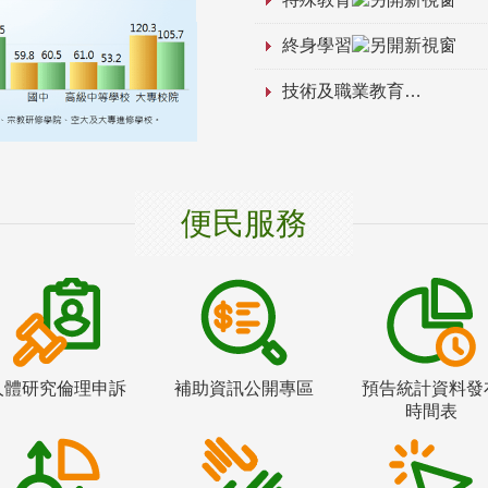
終身學習
技術及職業教育
便民服務
人體研究倫理申訴
補助資訊公開專區
預告統計資料發
時間表