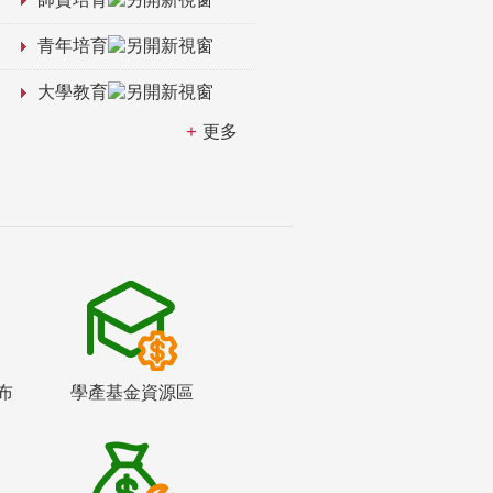
青年培育
大學教育
更多
布
學產基金資源區