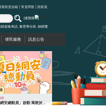
部長民意信箱
常見問答
回首頁
進階搜尋
教師資格考試
教育學分班
師鐸獎
便民服務
訊息公告
-05
「夏日網安總動員」啟動 寓教於樂提