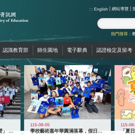
網站導覽
:::
English
熱門搜尋：
認識教育部
師生園地
電子辭典
認證檢定及留考
115-08-05
115-08
國教署「全國高中暑期研習營」 以多
學校藝術嘉年華圓滿落幕，假日學校接