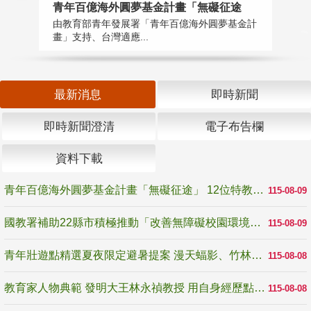
青年百億海外圓夢基金計畫「無礙征途
國
由教育部青年發展署「青年百億海外圓夢基金計
無
畫」支持、台灣適應...
是
最新消息
即時新聞
即時新聞澄清
電子布告欄
資料下載
青年百億海外圓夢基金計畫「無礙征途」 12位特教與弱勢青年勇闖西班牙 跨越感官限制見證生命蛻變
115-08-09
國教署補助22縣市積極推動「改善無障礙校園環境計畫」 打造友善、安全、無礙學習空間
115-08-09
青年壯遊點精選夏夜限定避暑提案 漫天蝠影、竹林尋蛙、茶香夜觀 邀青年暮色出發
115-08-08
教育家人物典範 發明大王林永禎教授 用自身經歷點亮學生的路
115-08-08