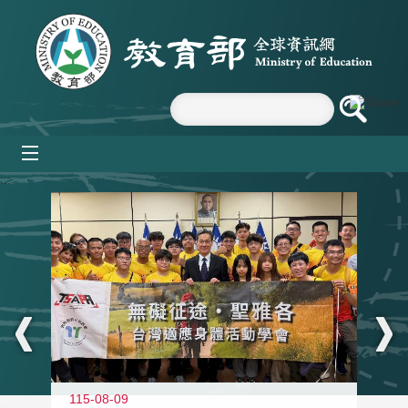
跳到主要內容區塊
mobile_menu
:::
115-08-09
11