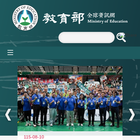
跳到主要內容區塊
mobile_menu
:::
115-08-10
11