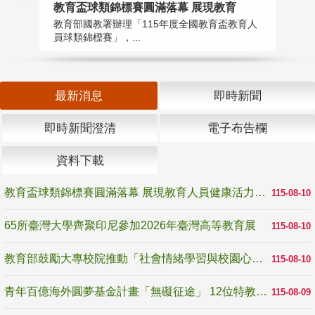
教育盃球類錦標賽圓滿落幕 展現教育
6
教育部國教署辦理「115年度全國教育盃教育人
「
員球類錦標賽」，...
首
最新消息
即時新聞
即時新聞澄清
電子布告欄
資料下載
教育盃球類錦標賽圓滿落幕 展現教育人員健康活力與團隊精神
115-08-10
65所臺灣大學齊聚印尼參加2026年臺灣高等教育展
115-08-10
教育部鼓勵大專校院推動「社會情緒學習與校園心理健康促進計畫」 培育校園「心」韌性
115-08-10
青年百億海外圓夢基金計畫「無礙征途」 12位特教與弱勢青年勇闖西班牙 跨越感官限制見證生命蛻變
115-08-09